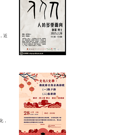
，近
化，