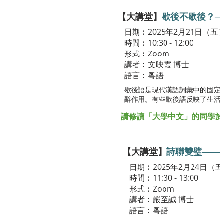
【大講堂】
歇後不歇後？
日期︰2025年2月21日（五
時間︰10:30 - 12:00
形式︰Zoom
講者︰文映霞 博士
語言︰粵語
歇後語是現代漢語詞彙中的固
辭作用。有些歇後語反映了生
請修讀「大學中文」的同學於Bl
【大講堂】
詩聯雙璧——
日期︰2025年2月24日（
時間︰11:30 - 13:00
形式︰Zoom
講者︰嚴至誠 博士
語言︰粵語