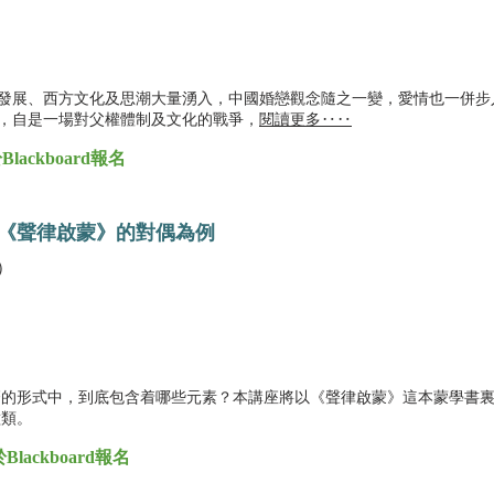
發展、西方文化及思潮大量湧入，中國婚戀觀念隨之一變，愛情也一併步
，自是一場對父權體制及文化的戰爭，
閱讀更多‥‥
ckboard報名
以《聲律啟蒙》的對偶為例
）
齊的形式中，到底包含着哪些元素？本講座將以《聲律啟蒙》這本蒙學書
種類。
ackboard報名