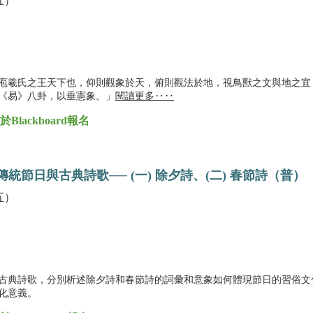
五）
庖羲氏之王天下也，仰則觀象於天，俯則觀法於地，視鳥獸之文與地之宜
《易》八卦，以垂憲象。」
閱讀更多‥‥
ackboard報名
統節日與古典詩歌── (一) 除夕詩、(二) 春節詩（普）
五）
古典詩歌，分別析述除夕詩和春節詩的詞彙和意象如何體現節日的習俗文
文化意義。