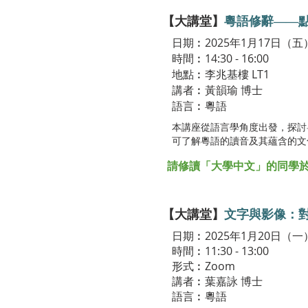
【大講堂】
粵語修辭——
日期︰2025年1月17日
（
五
時間︰14:30 - 16:00
地點︰李兆基樓 LT1
講者︰黃韻瑜 博士
語言︰粵語
本講座從語言學角度出發，探討
可了解粵語的讀音及其蘊含的文
請修讀「大學中文」的同學於Bla
【大講堂】
文字與影像：
日期︰2025年1月20日（一
時間︰11:30 - 13:00
形式︰Zoom
講者︰葉嘉詠 博士
語言︰粵語