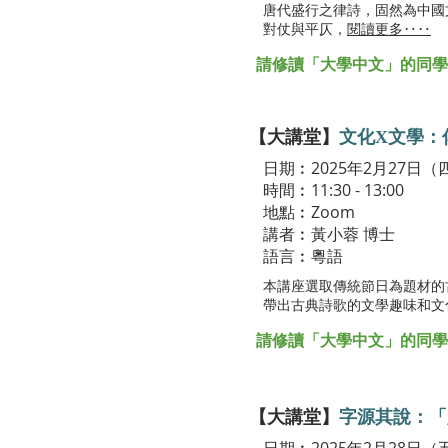
唐代盛行之律詩，固然為中國
對仗與平仄，
閱讀更多‥‥
請修讀「大學中文」的同學於Bl
【大講堂】
文化X文學：傳
日期︰2025年2月27日（
時間︰11:30 - 13:00
地點︰Zoom
講者︰黃小蓉 博士
語言︰粵語
本講座選取傳統節日為題材的
帶出古典詩歌的文學趣味和
請修讀「大學中文」的同學於Bl
【大講堂】
字源其說：「