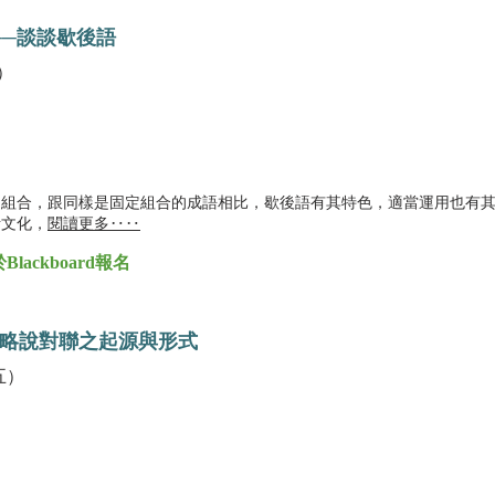
──談談歇後語
）
定組合，跟同樣是固定組合的成語相比，歇後語有其特色，適當運用也有
活文化，
閱讀更多‥‥
ackboard報名
略說對聯之起源與形式
五）