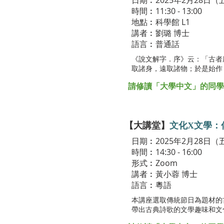
日期︰2025年2月28日（
時間︰11:30 - 13:00
地點︰科學館 L1
講者︰劉璐 博士
語言︰普通話
《說文解字．序》云：「古者
取諸身，遠取諸物；於是始作
請修讀「大學中文」的同學於Bl
【大講堂】
文化X文學：傳
日期︰2025年2月28日（
時間︰14:30 - 16:00
形式︰Zoom
講者︰黃小蓉 博士
語言︰粵語
本講座選取傳統節日為題材的
帶出古典詩歌的文學趣味和