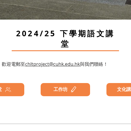
2024/25
下學期語文講
堂
，歡迎電郵至
chlt
project@cuhk.edu.hk
與我們聯絡！
堂
工作坊
文化講