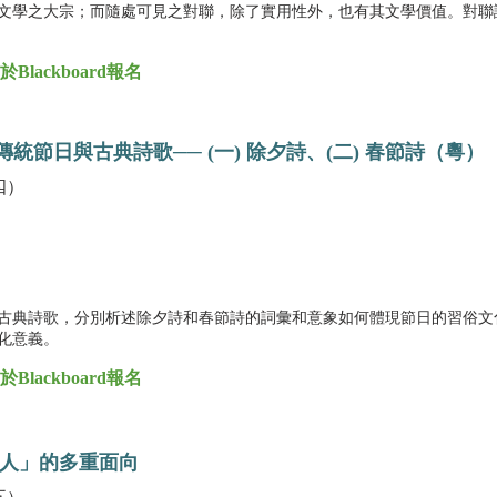
文學之大宗；而隨處可見之對聯，除了實用性外，也有其文學價值。對聯
ackboard報名
統節日與古典詩歌── (一) 除夕詩、(二) 春節詩（粵）
四）
古典詩歌，分別析述除夕詩和春節詩的詞彙和意象如何體現節日的習俗文
文化意義。
ackboard報名
人」的多重面向