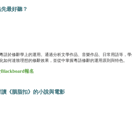
點先最好聽？
）
粵語於修辭學上的運用。通過分析文學作品、音樂作品、日常用語等，學
化如何達致理想的修辭效果，並從中掌握粵語修辭的運用原則與特色。
ckboard報名
對讀《胭脂扣》的小說與電影
）