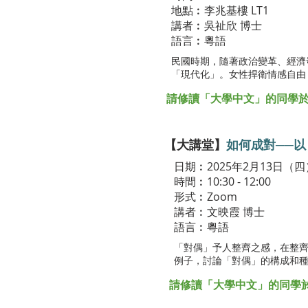
地點︰李兆基樓 LT1
講者︰吳祉欣 博士
語言︰粵語
民國時期，隨著政治變革、經濟
「現代化」。女性捍衛情感自由
請修讀「大學中文」的同學於Bla
【大講堂】
如何成對──
日期︰2025年2月13日（四
時間︰10:30 - 12:00
形式︰Zoom
講者︰文映霞 博士
語言︰粵語
「對偶」予人整齊之感，在整
例子，討論「對偶」的構成和
請修讀「大學中文」的同學於Bl