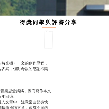
得獎同學與評審分享
018-19「大學中文一」組金獎黃昱瑋同學分享
的時光機〉一文的創作歷程，
地各異，但對母親的感謝卻隔
藉音樂思念媽媽，因而寫作本文
童年回憶。
融入文章中，注意樂曲節奏快
奏鳴曲邊讀文章，會有不同的