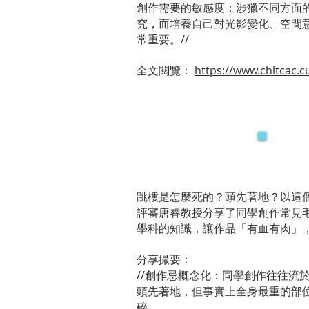
創作需要的敏感度：涉獵不同方面
究，而培養自己對光影變化、空間
常重要。//
全文閱覽：
https://www.chltcac.c
跳樓是怎麼死的？頭先著地？以這
評審唐睿教授分享了同學創作常見
學科的知識，讓作品「有血有肉」
分享撮要：
//創作忌概念化：同學創作往往流
頭先著地，但事實上全身最重的部
碎。