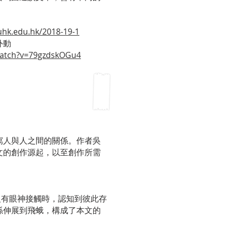
uhk.edu.hk/2018-19-1
外動
watch?v=79gzdskOGu4
2018-19公開組金獎吳騫桐同學分享
寫人與人之間的關係。作者吳
文的創作源起，以至創作所需
人有眼神接觸時，認知到彼此存
係伸展到飛蛾，構成了本文的