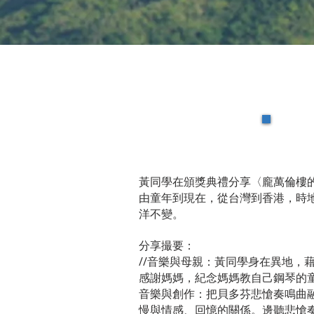
2
黃同學在頒獎典禮分享〈龐萬倫樓
由童年到現在，從台灣到香港，時
洋不變。
分享撮要：
//音樂與母親：黃同學身在異地，
感謝媽媽，紀念媽媽教自己鋼琴的
音樂與創作：把貝多芬悲愴奏鳴曲
慢與情感、回憶的關係。邊聽悲愴