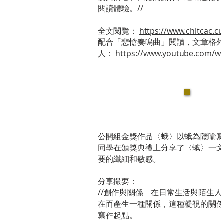
閱讀體驗。//
全文閱覽：
https://www.chltcac.c
配合「悲愴奏鳴曲」閱讀，文章格
人：
https://www.youtube.com/
公開組金獎作品〈蛾〉以蛾為隱喻
同學在頒獎典禮上分享了〈蛾〉一
要的纖細和敏感。
分享撮要：
//創作與關係：在日常生活與陌生
在而產生一種關係，這種凝視的關
寫作起點。