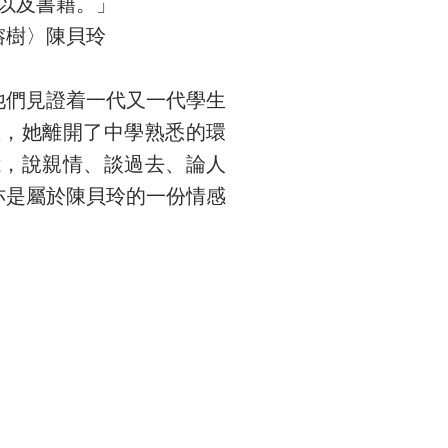
以及書籍。」
榕樹〉陳貝玲
他們見證着一代又一代學生
生，她離開了中學熟悉的環
憶，說親情、談過去、論人
亦是屬於陳貝玲的一份情感