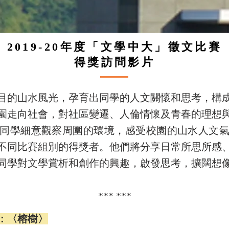
2019-20
年度「文學中大」徵文比賽
得獎訪問影片
目的山水風光，孕育出同學的人文關懷和思考，構
園走向社會，對社區變遷、人倫情懷及青春的理想
同學細意觀察周圍的環境，感受校園的山水人文
不同比賽組別的得獎者。他們將分享日常所思所感
同學對文學賞析和創作的興趣，啟發思考，擴闊想
​*** ***
：〈榕樹〉