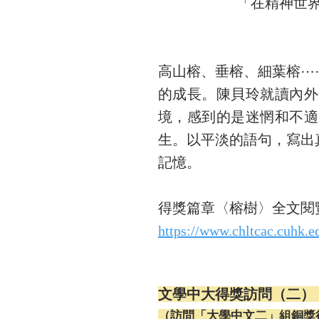
「在精神世
高山榕、垂榕、細葉榕⋯
的成長。陳貝玲就讀內外
境，感到的是迷惘和不適
生。以平淡的語句，寫出
記憶。
得獎篇章〈榕樹〉全文閱
https://www.chltcac.cuhk.e
文學中大得獎訪問（二）
（訪問「大學中文二」組銅獎