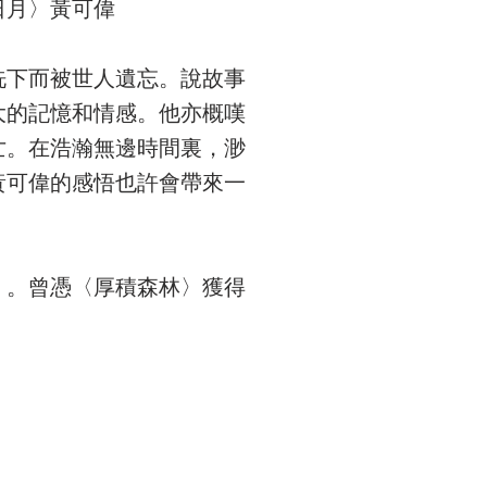
日月〉黃可偉
洗下而被世人遺忘。說故事
大的記憶和情感。他亦概嘆
亡。在浩瀚無邊時間裏，渺
黃可偉的感悟也許會帶來一
》。曾憑〈厚積森林〉獲得