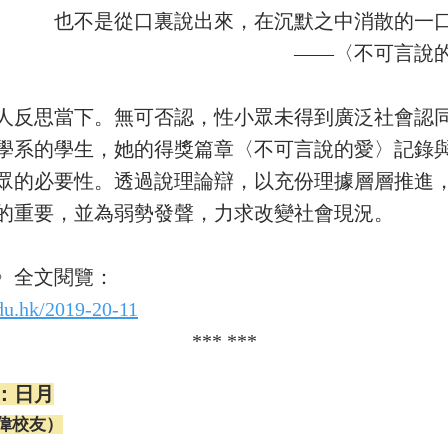
也不是從口裏說出來，在沉默之中消散的一
——〈不可言說
人反思當下。無可否認，性小眾未得到廣泛社會認
學系的學生，她的得獎篇章〈不可言說的愛〉記錄
眾的必要性。透過說理論辯，以充份理據層層推進
的重要，並為弱勢發聲，力求改變社會現況。
〉全文閱覽：
du.hk/2019-20-11
​*** ***
：日月
偉校友）