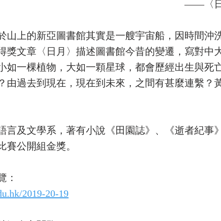
——〈
於山上的新亞圖書館其實是一艘宇宙船，因時間沖
得獎文章〈日月〉描述圖書館今昔的變遷，寫對中
小如一棵植物，大如一顆星球，都會歷經出生與死
？由過去到現在，現在到未來，之間有甚麼連繫？
語言及文學系，著有小說《田園誌》、《逝者紀事
比賽公開組金獎。
覽：
du.hk/2019-20-19